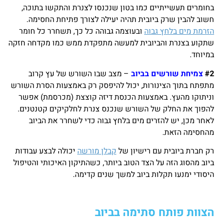
בחומרים תעשייתיים כמו בטון שנכנסו לצנרת והתקשו בתוכה,
חשוב להבין שרק ביובית תהיה יעילה לצורך פתיחת החסימה.
הזרמת מים בלחץ גבוה
ובעוצמה גבוהה כל כך, תשחרר כל חומר
שתקוע בצנרת והביובית למעשה מתפקדת ממש כמו מקדחה חזקה
במיוחד.
#2
צמיחת שורשים בביוב
– מצב שבו השורש של עץ קרוב
מתפתח בתוך הצינורות, יכול להיפסק רק באמצעות הסרת השורש
וניתוקו מהעץ. באמצעות הכנסת דיזה קוצצת (מכרסמת) אפשר
להפוך את החלק של השורש שנכנס צנרת לחלקיקים קטנטנים.
לאחר מכן, יש להזרים מים בלחץ גבוה כדי לשחרר את הביוב
מהחסימה הזאת.
רק חברת ביובית עם רישיון של
קבלן מורשה
יכולה לבצע עבודות
ביוב מהסוג הזה על הצד הטוב ביותר, כשהתיקון האיכותי והטיפול
היסודי ימנעו תקלות ביוב למשך שנים קדימה.
הצוות פותח סתימה בביוב