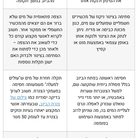
את הסיפון ולנקות אותו
מהביוב במשך תקופה
סתימה בצינור ניקוז של מכשירים
הצפה פתאומית של מים שלא
חשמליים שפועלים עם מים, כגון
ברור אם הם יוצאים מהמכשיר
מכונת כביסה או מדיח. ניתן
החשמלי או ממקור אחר. חשוב
לנתק את הצינור ולנקות אותו
לקרוא לאנשי מקצוע קודם כל
באופן עצמאי באמצעות מוט או
כדי לשאוב את ההצפה –
קפיץ
ולאחר מכן כדי לפתוח את
הסתימה בצינור ולבדוק האם
ישנן תקלות נוספות
חסימה ראשונה בפתח הביוב
תקלה חוזרת של מים ש"עולים
בגלל פסולת ביתית שתקועה שם,
למעלה" משמעותה חסימה
למשל הצטברות שערות
במעמקי הצנרת. חשוב לערוך
באמבטיה, או יותר מדי נייר
בדיקה יסודית כמו
צילום של
טואלט שנזרק לאסלה וגרם
צנרת הביוב
, שבעזרתה אנשי
לעליית המים בה, מה שניתן לרוב
המקצוע יאתרו בעיות ונזקים
לפתור באמצעות השימוש
בצנרת עד לעומק 50 מטר
בפומפה