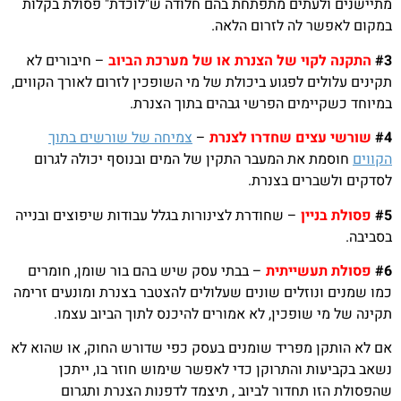
מתיישנים ולעתים מתפתחת בהם חלודה ש"לוכדת" פסולת בקלות
במקום לאפשר לה לזרום הלאה.
#3
התקנה לקוי של הצנרת או של מערכת הביוב
– חיבורים לא
תקינים עלולים לפגוע ביכולת של מי השופכין לזרום לאורך הקווים,
במיוחד כשקיימים הפרשי גבהים בתוך הצנרת.
#4
שורשי עצים שחדרו לצנרת
–
צמיחה של שורשים בתוך
הקווים
חוסמת את המעבר התקין של המים ובנוסף יכולה לגרום
לסדקים ולשברים בצנרת.
#5
פסולת בניין
– שחודרת לצינורות בגלל עבודות שיפוצים ובנייה
בסביבה.
#6
פסולת תעשייתית
– בבתי עסק שיש בהם בור שומן, חומרים
כמו שמנים ונוזלים שונים שעלולים להצטבר בצנרת ומונעים זרימה
תקינה של מי שופכין, לא אמורים להיכנס לתוך הביוב עצמו.
אם לא הותקן מפריד שומנים בעסק כפי שדורש החוק, או שהוא לא
נשאב בקביעות והתרוקן כדי לאפשר שימוש חוזר בו, ייתכן
שהפסולת הזו תחדור לביוב , תיצמד לדפנות הצנרת ותגרום