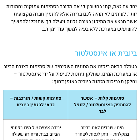
יחד עם זאת, קחו בחשבון כי אם מדובר בסתימות עמוקות וחמורות
יותר, לעיתים לא תהיה לכם ברירה אלא להזמין חברה מקצועית
אשר תבצע את התיקון בצורה נכונה ויעילה כך שתוכלו להמשיך
להשתמש במערכת ללא בעיה למשך עוד זמן רב.
ביובית או אינסטלטור
בטבלה הבאה ריכזנו את הסוגים השכיחים של סתימות בצנרת הביוב
או במערכת המים, שחלקן ניתנות לטיפול על ידי אינסטלטור –
וחלקן מצריכות הזמנת ביובית באופן דחוף:
סתימות קלות – אפשר
סתימות קשות / מורכבות –
להסתפק באינסטלטור / לטפל
כדאי להזמין ביובית
לבד
מים שיורדים לאט בכיור
ירידה איטית של מים בפתחי
במקלחת – ניתן לנסות לשחרר
הביוב בבית וריח רע שעולה